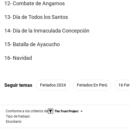
12- Combate de Angamos
13- Día de Todos los Santos
14- Día de la Inmaculada Concepción
15- Batalla de Ayacucho
16- Navidad
Seguir temas
Feriados 2024
Feriados En Perú
16 Fer
Conforme a los criterios de
Tipo de trabajo:
Elucidario