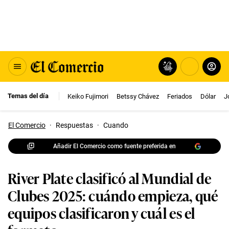
Temas del día
Keiko Fujimori
Betssy Chávez
Feriados
Dólar
J
El Comercio
·
Respuestas
·
Cuando
Añadir El Comercio como fuente preferida en
River Plate clasificó al Mundial de
Clubes 2025: cuándo empieza, qué
equipos clasificaron y cuál es el