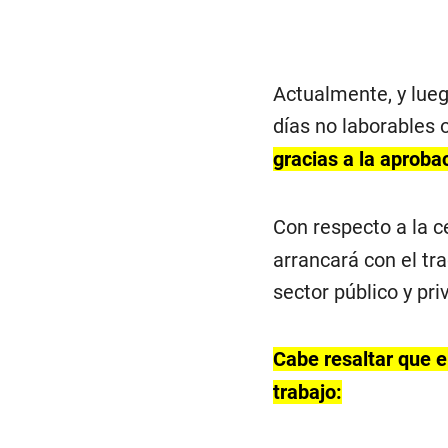
Actualmente, y lueg
días no laborables 
gracias a la aproba
Con respecto a la c
arrancará con el tr
sector público y pr
Cabe resaltar que el
trabajo: