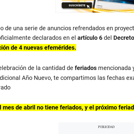
o de una serie de anuncios refrendados en proyecto
oficialmente declarados en el
artículo 6
del
Decreto
ción de 4 nuevas efemérides.
elebración de la cantidad de
feriados
mencionada y
adicional Año Nuevo, te compartimos las fechas e
ivado
 mes de abril no tiene feriados, y el próximo feria