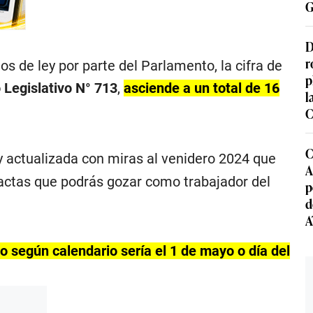
G
D
r
s de ley por parte del Parlamento, la cifra de
p
 Legislativo N° 713
,
asciende a un total de 16
l
C
C
 actualizada con miras al venidero 2024 que
A
xactas que podrás gozar como trabajador del
p
d
A
do según calendario sería el 1 de mayo o día del