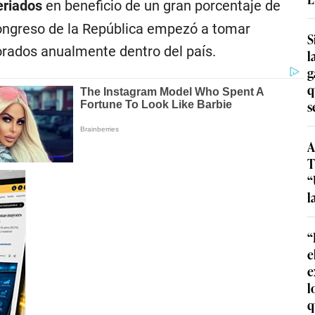
eriados
en beneficio de un gran porcentaje de
 Congreso de la República empezó a tomar
S
orados anualmente dentro del país.
l
g
q
s
A
T
“
l
“
e
e
l
q