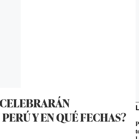
E CELEBRARÁN
L
 PERÚ Y EN QUÉ FECHAS?
P
t
L