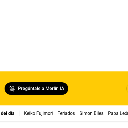
Pregúntale a Merlín IA
del día
Keiko Fujimori
Feriados
Simon Biles
Papa Leó