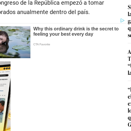
 Congreso de la República empezó a tomar
S
orados anualmente dentro del país.
l
g
q
s
A
T
“
l
“
e
e
l
q
G