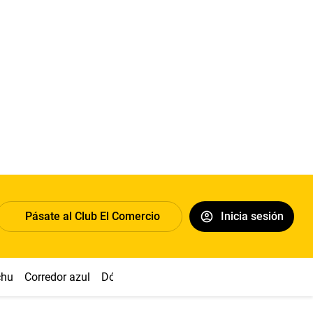
Pásate al Club El Comercio
Inicia sesión
chu
Corredor azul
Dólar
Congreso
Nasca
Acuña
Toled