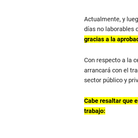
Actualmente, y lueg
días no laborables 
gracias a la aproba
Con respecto a la c
arrancará con el tr
sector público y pr
Cabe resaltar que el
trabajo: