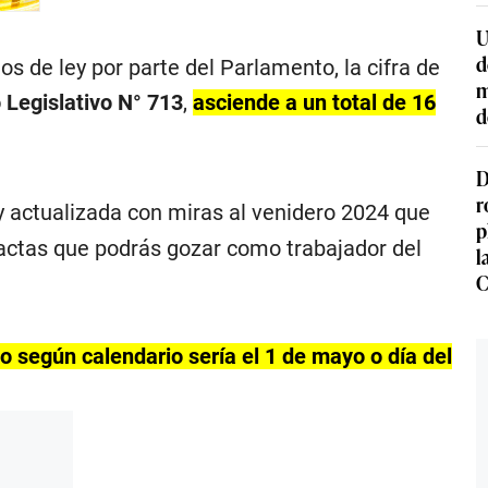
U
d
s de ley por parte del Parlamento, la cifra de
m
 Legislativo N° 713
,
asciende a un total de 16
d
D
r
 actualizada con miras al venidero 2024 que
p
xactas que podrás gozar como trabajador del
l
C
do según calendario sería el 1 de mayo o día del