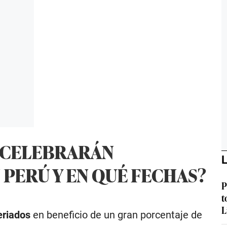
E CELEBRARÁN
L
 PERÚ Y EN QUÉ FECHAS?
P
t
L
eriados
en beneficio de un gran porcentaje de