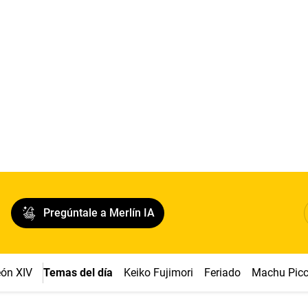
Pregúntale a Merlín IA
ón XIV
Temas del día
Keiko Fujimori
Feriado
Machu Pic