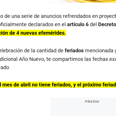
o de una serie de anuncios refrendados en proyecto
oficialmente declarados en el
artículo 6
del
Decreto
ción de 4 nuevas efemérides.
elebración de la cantidad de
feriados
mencionada y
adicional Año Nuevo, te compartimos las fechas e
ivado
 mes de abril no tiene feriados, y el próximo feria