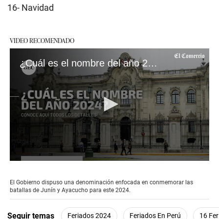
16- Navidad
VIDEO RECOMENDADO
¿Cuál es el nombre del año 2024 en el Perú?
0
seconds
of
El Gobierno dispuso una denominación enfocada en conmemorar las
2
batallas de Junín y Ayacucho para este 2024.
minutes,
15
seconds
Seguir temas
Feriados 2024
Feriados En Perú
16 Fer