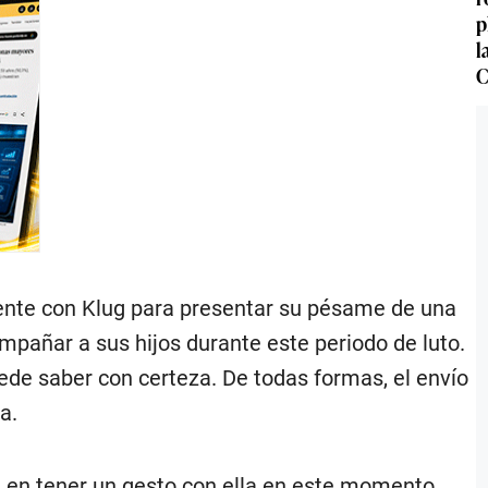
p
l
C
mente con Klug para presentar su pésame de una
mpañar a sus hijos durante este periodo de luto.
ede saber con certeza. De todas formas, el envío
a.
a en tener un gesto con ella en este momento.