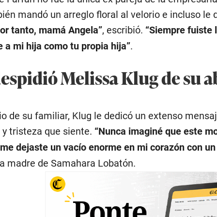
én mandó un arreglo floral al velorio e incluso le
por tanto, mamá Angela”
, escribió.
“Siempre fuiste 
e a mi hija como tu propia hija”
.
espidió Melissa Klug de su a
lio de su familiar, Klug le dedicó un extenso mens
 y tristeza que siente.
“Nunca imaginé que este mom
me dejaste un vacío enorme en mi corazón con un
ó la madre de Samahara Lobatón.