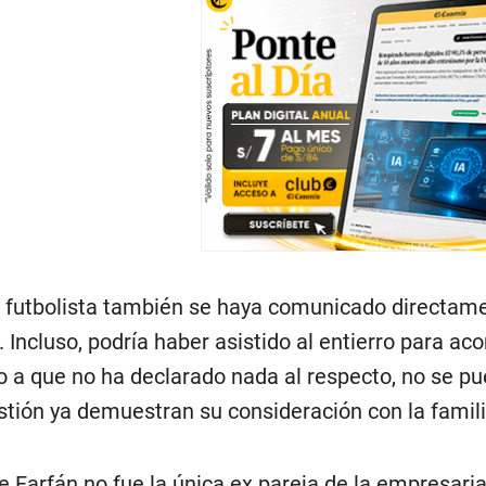
ex futbolista también se haya comunicado directa
Incluso, podría haber asistido al entierro para aco
 a que no ha declarado nada al respecto, no se pu
estión ya demuestran su consideración con la famili
Farfán no fue la única ex pareja de la empresari