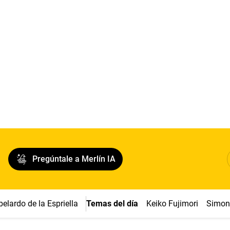
Pregúntale a Merlín IA
belardo de la Espriella
Temas del día
Keiko Fujimori
Simon 