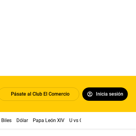
Pásate al Club El Comercio
Inicia sesión
Biles
Dólar
Papa León XIV
U vs Cristal
Congreso
Mach