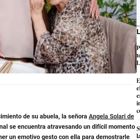
L
P
t
L
E
e
e
i
c
cimiento de su abuela, la señora
Angela Solari de
ional se encuentra atravesando un difícil momento
S
l
ener un emotivo gesto con ella para demostrarle