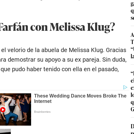
g
q
s
 Farfán con Melissa Klug?
A
T
“
el velorio de la abuela de Melissa Klug. Gracias
l
ra demostrar su apoyo a su ex pareja. Sin duda,
que pudo haber tenido con ella en el pasado,
“
e
e
l
q
G
D
r