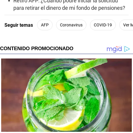
Retiro AFP: ¿Cuándo podré iniciar la solicitud
para retirar el dinero de mi fondo de pensiones?
Seguir temas
AFP
Coronavirus
COVID-19
Ver 