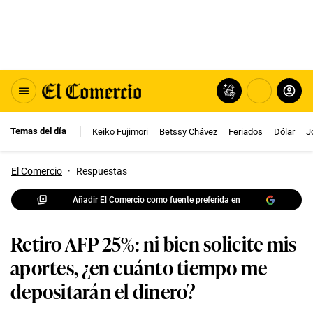
Temas del día
Keiko Fujimori
Betssy Chávez
Feriados
Dólar
J
El Comercio
·
Respuestas
Añadir El Comercio como fuente preferida en
Retiro AFP 25%: ni bien solicite mis
aportes, ¿en cuánto tiempo me
depositarán el dinero?