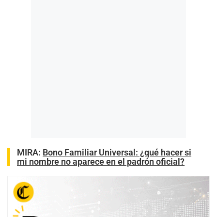
MIRA:
Bono Familiar Universal: ¿qué hacer si
mi nombre no aparece en el padrón oficial?