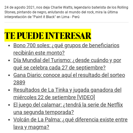
s
e
24 de agosto 2021, nos deja Charlie Watts, legendario baterista de los Rolling
c
Stones, pintando de negro, enlutando al mundo del rock, mira la última
o
interpretación de "Paint it Black" en Lima - Perú
n
d
s
TE PUEDE INTERESAR
o
f
0
Bono 700 soles: ¿qué grupos de beneficiarios
s
recibirán este monto?
e
c
Día Mundial del Turismo: ¿desde cuándo y por
o
qué se celebra cada 27 de septiembre?
n
d
Gana Diario: conoce aquí el resultado del sorteo
s
2889
Resultados de La Tinka y jugada ganadora del
miércoles 22 de setiembre [VIDEO]
El juego del calamar: ¿tendrá la serie de Netflix
una segunda temporada?
Volcán de La Palma: ¿qué diferencia existe entre
lava y magma?