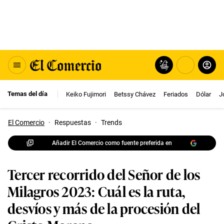
Temas del día
Keiko Fujimori
Betssy Chávez
Feriados
Dólar
J
El Comercio
·
Respuestas
·
Trends
Añadir El Comercio como fuente preferida en
Tercer recorrido del Señor de los
Milagros 2023: Cuál es la ruta,
desvíos y más de la procesión del