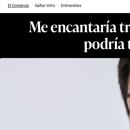
El Comercio
·
Saltar Intro
·
Entrevistas
Me encantaría tr
podría 