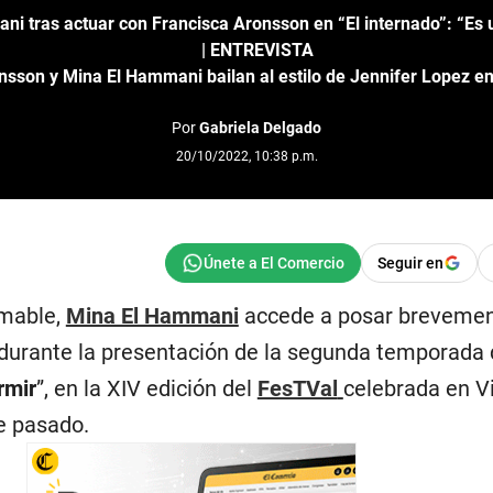
i tras actuar con Francisca Aronsson en “El internado”: “Es 
| ENTREVISTA
nsson y Mina El Hammani bailan al estilo de Jennifer Lopez en
Por
Gabriela Delgado
20/10/2022, 10:38 p.m.
Seguir en
amable,
Mina El Hammani
accede a posar brevemen
 durante la presentación de la segunda temporada
rmir
”, en la XIV edición del
FesTVal
celebrada en Vi
e pasado.