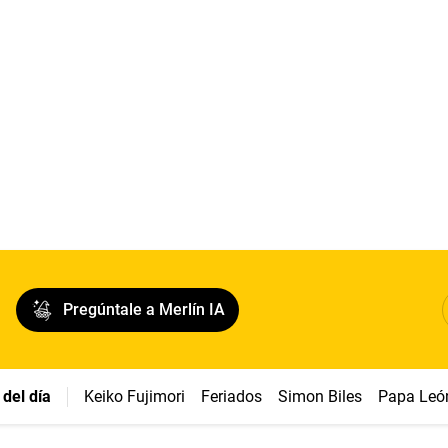
Pregúntale a Merlín IA
del día
Keiko Fujimori
Feriados
Simon Biles
Papa Leó