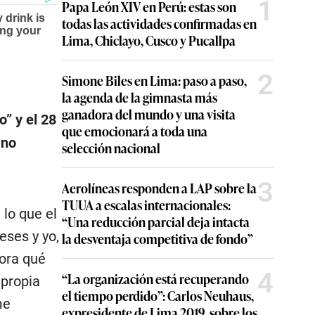
1
Papa León XIV en Perú: estas son
todas las actividades confirmadas en
Lima, Chiclayo, Cusco y Pucallpa
2
Simone Biles en Lima: paso a paso,
la agenda de la gimnasta más
ganadora del mundo y una visita
o” y el 28
que emocionará a toda una
 no
selección nacional
3
Aerolíneas responden a LAP sobre la
TUUA a escalas internacionales:
 lo que el
“Una reducción parcial deja intacta
eses y yo,
la desventaja competitiva de fondo”
hora qué
4
“La organización está recuperando
 propia
el tiempo perdido”: Carlos Neuhaus,
me
expresidente de Lima 2019, sobre los