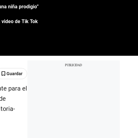
una niña prodigio”
 video de Tik Tok
Guardar
te para el
 de
toria-