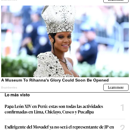
Lo más visto
1
Papa León XIV en Perú: estas son todas las actividades
confirmadas en Lima, Chiclayo, Cusco y Pucallpa
2
Exdirigente del Movadef ya no será el representante de JP en
Ética: entretelones de los acuerdos iniciales sobre la
distribución de las comisiones
3
Simone Biles en Lima: paso a paso, la agenda de la gimnasta
más ganadora del mundo y una visita que emocionará a toda
una selección nacional
4
Aerolíneas responden a LAP sobre la TUUA a escalas