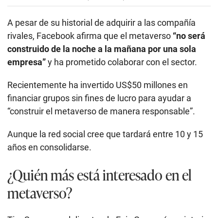
financiar grupos sin fines de lucro para ayudar a
“construir el metaverso de manera responsable”.
Aunque la red social cree que tardará entre 10 y 15
años en consolidarse.
¿Quién más está interesado en el
metaverso?
Tim Sweeney, el director de Epic Games (propietario
de Fortnite), lleva tiempo hablando de sus
aspiraciones en relación con esta tecnología.
Los juegos multijugador en línea
comparten mundos
interactivos desde hace décadas
.
No son el metaverso, pero tienen algunas ideas en