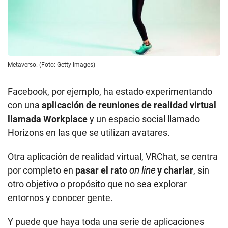
con una
aplicación de reuniones de realidad virtual
llamada Workplace
y un espacio social llamado
Horizons en las que se utilizan avatares.
Otra aplicación de realidad virtual, VRChat, se centra
por completo en
pasar el rato
on line
y charlar
, sin
otro objetivo o propósito que no sea explorar
entornos y conocer gente.
Y puede que haya toda una serie de aplicaciones
posibles aún por descubrir.
En esa línea, Sweeney le dijo recientemente
a
The Washington Post
que imagina un mundo en el
que un fabricante de automóviles que intenta
anunciar un nuevo modelo “preste su automóvil en
el mundo virtual y deje conducirlo”.