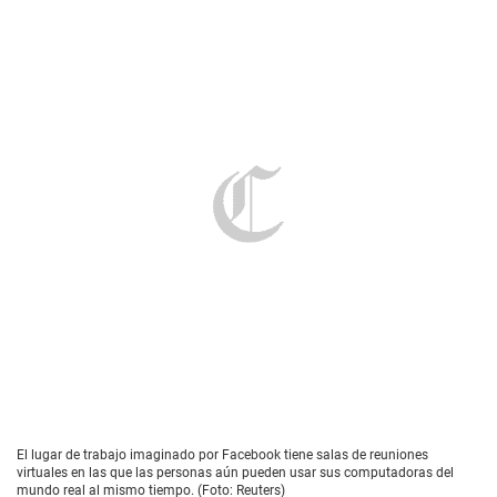
El lugar de trabajo imaginado por Facebook tiene salas de reuniones
virtuales en las que las personas aún pueden usar sus computadoras del
mundo real al mismo tiempo. (Foto: Reuters)
A pesar de su historial de adquirir a las compañía
rivales, Facebook afirma que el metaverso
“no será
construido de la noche a la mañana por una sola
empresa”
y ha prometido colaborar con el sector.
Recientemente ha invertido US$50 millones en