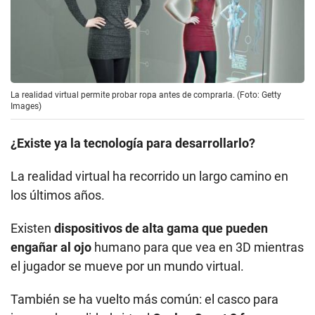
¿Existe ya la tecnología para desarrollarlo?
La realidad virtual ha recorrido un largo camino en
los últimos años.
Existen
dispositivos de alta gama que pueden
engañar al ojo
humano para que vea en 3D mientras
el jugador se mueve por un mundo virtual.
También se ha vuelto más común: el casco para
juegos de realidad virtual
Oculus Quest 2 fue un
popular regalo en la Navidad
de 2020.
La explosión del interés por los NFT, que pueden
proporcionar una forma de rastrear de manera
confiable la propiedad de bienes digitales, podría ser
una muestra de cómo funcionaría una economía