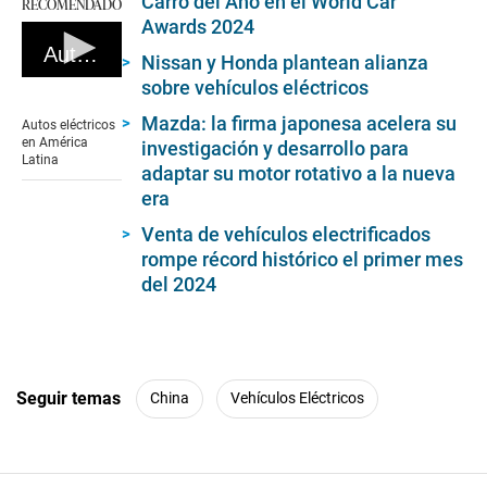
Carro del Año en el World Car
RECOMENDADO
Awards 2024
Autos eléctricos en América Latina
Nissan y Honda plantean alianza
0
sobre vehículos eléctricos
seconds
of
Mazda: la firma japonesa acelera su
Autos eléctricos
4
en América
investigación y desarrollo para
minutes,
Latina
adaptar su motor rotativo a la nueva
7
seconds
era
Venta de vehículos electrificados
rompe récord histórico el primer mes
del 2024
Seguir temas
China
Vehículos Eléctricos