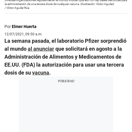
Diversas organizaciones regulatorias en el mundo indican que aún no hay bases científicas para
la administración de una tercera dosis de cualquier vacuna. (Ilustración: Víctor Aguilar)
/
Víctor Aguilar Rúa
Por
Elmer Huerta
12/07/2021, 09:50 a.m.
La semana pasada, el laboratorio Pfizer sorprendió
al mundo
al anunciar
que solicitará en agosto a la
Administración de Alimentos y Medicamentos de
EE.UU. (FDA) la autorización para usar una tercera
dosis de su
vacuna
.