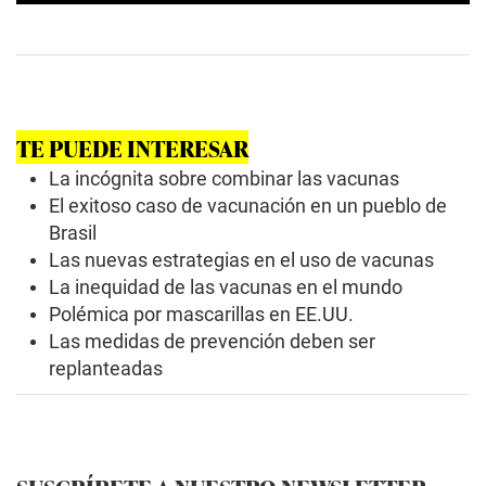
0
s
e
c
o
n
d
s
TE PUEDE INTERESAR
o
f
La incógnita sobre combinar las vacunas
0
s
El exitoso caso de vacunación en un pueblo de
e
Brasil
c
o
Las nuevas estrategias en el uso de vacunas
n
La inequidad de las vacunas en el mundo
d
s
Polémica por mascarillas en EE.UU.
Las medidas de prevención deben ser
replanteadas