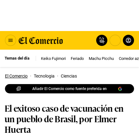
Temas del día
Keiko Fujimori
Feriado
Machu Picchu
Corredor az
El Comercio
·
Tecnologia
·
Ciencias
Añadir El Comercio como fuente preferida en
El exitoso caso de vacunación en
un pueblo de Brasil, por Elmer
Huerta