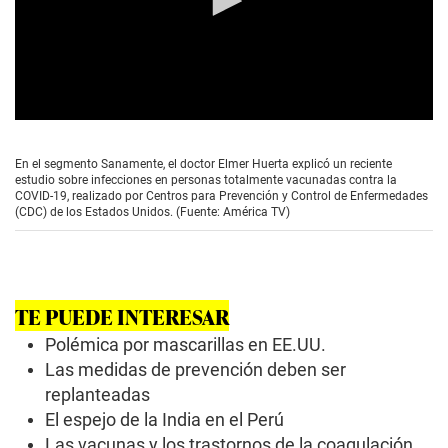
0
s
e
En el segmento Sanamente, el doctor Elmer Huerta explicó un reciente
c
estudio sobre infecciones en personas totalmente vacunadas contra la
o
COVID-19, realizado por Centros para Prevención y Control de Enfermedades
n
(CDC) de los Estados Unidos. (Fuente: América TV)
d
s
o
f
0
s
TE PUEDE INTERESAR
e
c
Polémica por mascarillas en EE.UU.
o
n
Las medidas de prevención deben ser
d
replanteadas
s
El espejo de la India en el Perú
Las vacunas y los trastornos de la coagulación