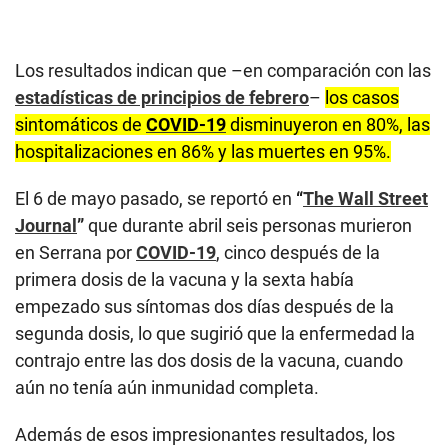
d
s
o
f
Los resultados indican que –en comparación con las
3
m
estadísticas de principios de febrero
–
los casos
i
sintomáticos de
COVID-19
disminuyeron en 80%, las
n
u
hospitalizaciones en 86% y las muertes en 95%.
t
e
s
El 6 de mayo pasado, se reportó en
“
The Wall Street
,
1
Journal
”
que durante abril seis personas murieron
2
en Serrana por
COVID-19
, cinco después de la
s
e
primera dosis de la vacuna y la sexta había
c
o
empezado sus síntomas dos días después de la
n
segunda dosis, lo que sugirió que la enfermedad la
d
s
contrajo entre las dos dosis de la vacuna, cuando
aún no tenía aún inmunidad completa.
Además de esos impresionantes resultados, los