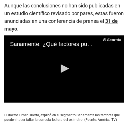
Aunque las conclusiones no han sido publicadas en
un estudio científico revisado por pares, estas fueron
anunciadas en una conferencia de prensa el
31 de
mayo
.
Sanamente: ¿Qué factores pueden hacer fallar la lectura del oxímetro?
0
s
e
El doctor Elmer Huerta, explicó en el segmento Sanamente los factores que
c
pueden hacer fallar la correcta lectura del oxímetro. (Fuente: América TV)
o
n