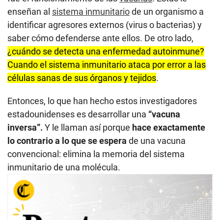
enseñan al
sistema inmunitario
de un organismo a
identificar agresores externos (virus o bacterias) y
saber cómo defenderse ante ellos. De otro lado,
¿cuándo se detecta una enfermedad autoinmune?
Cuando el sistema inmunitario ataca por error a las
células sanas de sus órganos y tejidos
.
Entonces, lo que han hecho estos investigadores
estadounidenses es desarrollar una
“vacuna
inversa”.
Y le llaman así porque
hace exactamente
lo contrario a lo que se espera
de una vacuna
convencional: elimina la memoria del sistema
inmunitario de una molécula.