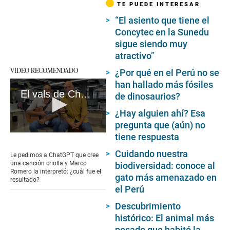
TE PUEDE INTERESAR
“El asiento que tiene el
Concytec en la Sunedu
sigue siendo muy
atractivo”
VIDEO RECOMENDADO
¿Por qué en el Perú no se
han hallado más fósiles
El vals de ChatGPT
de dinosaurios?
¿Hay alguien ahí? Esa
pregunta que (aún) no
tiene respuesta
0
seconds
of
Cuidando nuestra
Le pedimos a ChatGPT que cree
6
una canción criolla y Marco
biodiversidad: conoce al
minutes,
Romero la interpretó: ¿cuál fue el
gato más amenazado en
42
resultado?
seconds
el Perú
Descubrimiento
histórico: El animal más
pesado que habitó la