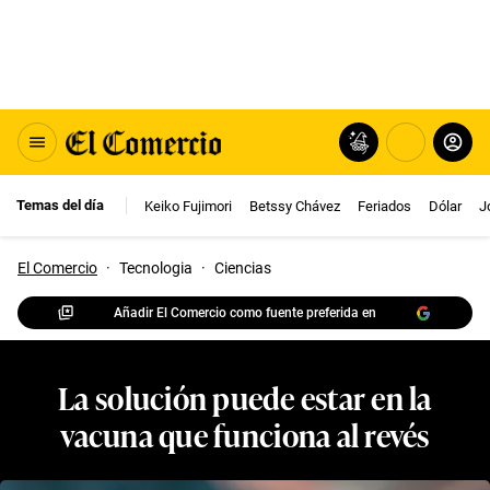
Temas del día
Keiko Fujimori
Betssy Chávez
Feriados
Dólar
J
El Comercio
·
Tecnologia
·
Ciencias
Añadir El Comercio como fuente preferida en
La solución puede estar en la
vacuna que funciona al revés