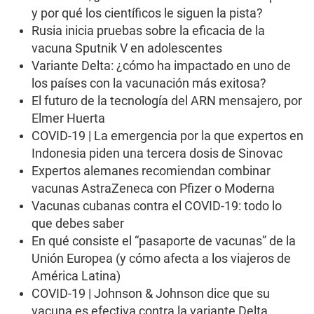
0
y por qué los científicos le siguen la pista?
s
e
Rusia inicia pruebas sobre la eficacia de la
c
vacuna Sputnik V en adolescentes
o
n
Variante Delta: ¿cómo ha impactado en uno de
d
s
los países con la vacunación más exitosa?
El futuro de la tecnología del ARN mensajero, por
Elmer Huerta
COVID-19 | La emergencia por la que expertos en
Indonesia piden una tercera dosis de Sinovac
Expertos alemanes recomiendan combinar
vacunas AstraZeneca con Pfizer o Moderna
Vacunas cubanas contra el COVID-19: todo lo
que debes saber
En qué consiste el “pasaporte de vacunas” de la
Unión Europea (y cómo afecta a los viajeros de
América Latina)
COVID-19 | Johnson & Johnson dice que su
vacuna es efectiva contra la variante Delta