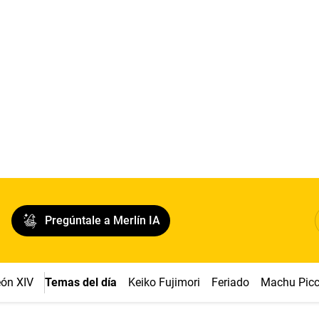
Pregúntale a Merlín IA
ón XIV
Temas del día
Keiko Fujimori
Feriado
Machu Pic