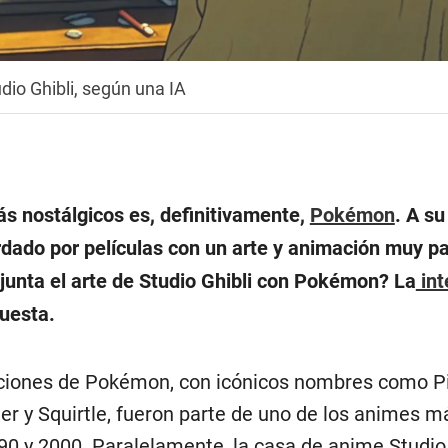
dio Ghibli, según una IA
s nostálgicos es, definitivamente,
Pokémon
. A su
rdado por películas con un arte y animación muy par
 junta el arte de Studio Ghibli con Pokémon? La
int
puesta.
ciones de Pokémon, con icónicos nombres como P
r y Squirtle, fueron parte de uno de los animes m
90 y 2000. Paralelamente, la casa de anime Studio 