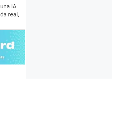
 una IA
da real,