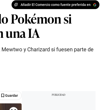
Añadir El Comercio como fuente preferida en
ndo Pokémon si
n una IA
, Mewtwo y Charizard si fuesen parte de
Guardar