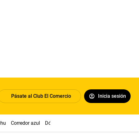
Pásate al Club El Comercio
Inicia sesión
chu
Corredor azul
Dólar
Congreso
Nasca
Acuña
Toled