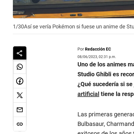
1/30
Así se vería Pokémon si fuese un anime de Stu
Por
Redacción EC
08/06/2023, 02:31 p.m.
Uno de los animes má
Studio Ghibli es reco
¿Qué sucedería si se
artificial
tiene la res
Las primeras genera
Bulbasaur, Charmande
exitosos de los años 