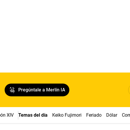
Pregúntale a Merlín IA
ón XIV
Temas del día
Keiko Fujimori
Feriado
Dólar
Cor