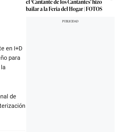
el ‘Cantante de los Cantantes’ hizo
bailar a la Feria del Hogar | FOTOS
te en I+D
eño para
 la
nal de
terización