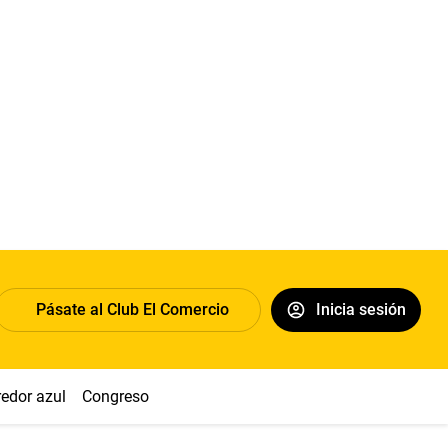
Pásate al Club El Comercio
Inicia sesión
redor azul
Congreso
Nasca
Acuña
Toledo
Sueldo míni