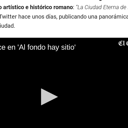
o artístico e histórico romano
:
“La Ciudad Eterna de
n Twitter hace unos días, publicando una panorámic
iudad.
 en 'Al fondo hay sitio'