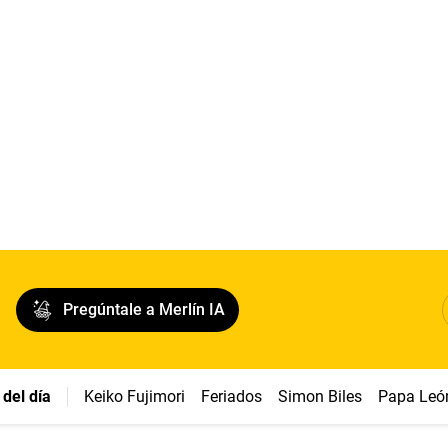
Pregúntale a Merlín IA
del día
Keiko Fujimori
Feriados
Simon Biles
Papa Leó