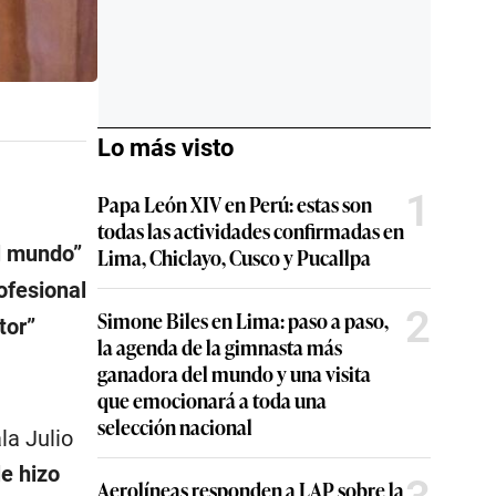
Lo más visto
1
Papa León XIV en Perú: estas son
todas las actividades confirmadas en
l mundo”
Lima, Chiclayo, Cusco y Pucallpa
ofesional
2
Simone Biles en Lima: paso a paso,
tor”
la agenda de la gimnasta más
ganadora del mundo y una visita
que emocionará a toda una
selección nacional
la Julio
le hizo
Aerolíneas responden a LAP sobre la