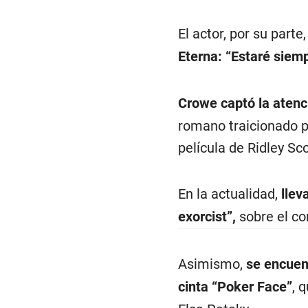
El actor, por su part
Eterna:
“Estaré siemp
Crowe captó la aten
romano traicionado p
película de Ridley Sco
En la actualidad,
llev
exorcist”,
sobre el co
Asimismo,
se encuen
cinta “Poker Face”
, 