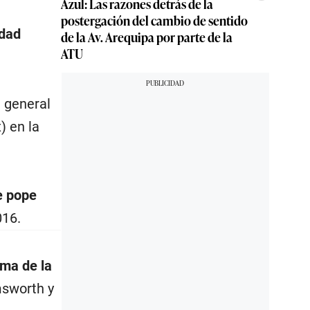
Azul: Las razones detrás de la
postergación del cambio de sentido
udad
de la Av. Arequipa por parte de la
ATU
l general
) en la
e pope
016.
oma de la
msworth y