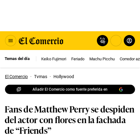
Temas del día
Keiko Fujimori
Feriado
Machu Picchu
Corredor az
El Comercio
·
Tvmas
·
Hollywood
Añadir El Comercio como fuente preferida en
Fans de Matthew Perry se despiden
del actor con flores en la fachada
de “Friends”