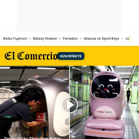
Keiko Fujimori
Betssy Chávez
Feriados
Alianza vs Sport Boys
Jorge M
SUSCRÍBETE
00:00
/
01:01