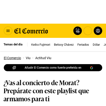
Temas del día
Keiko Fujimori
Betssy Chávez
Feriados
Dólar
J
El Comercio
·
Viu
·
Actitud Viu
Añadir El Comercio como fuente preferida en
¿Vas al concierto de Morat?
Prepárate con este playlist que
armamos para ti