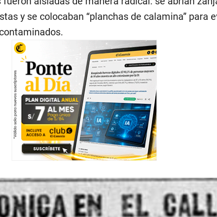
ueron aisladas de manera radical: se abrían zanj
stas y se colocaban “planchas de calamina” para ev
 contaminados.