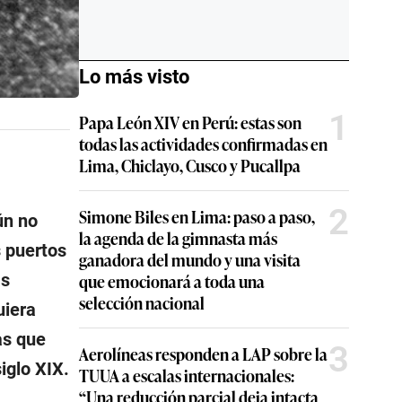
Lo más visto
1
Papa León XIV en Perú: estas son
todas las actividades confirmadas en
Lima, Chiclayo, Cusco y Pucallpa
2
Simone Biles en Lima: paso a paso,
ún no
la agenda de la gimnasta más
s puertos
ganadora del mundo y una visita
que emocionará a toda una
as
selección nacional
uiera
as que
3
Aerolíneas responden a LAP sobre la
iglo XIX.
TUUA a escalas internacionales:
“Una reducción parcial deja intacta