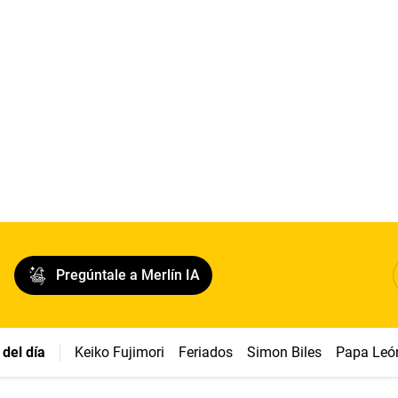
Pregúntale a Merlín IA
del día
Keiko Fujimori
Feriados
Simon Biles
Papa Leó