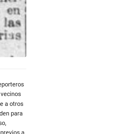
eporteros
 vecinos
e a otros
rden para
so,
 previos a