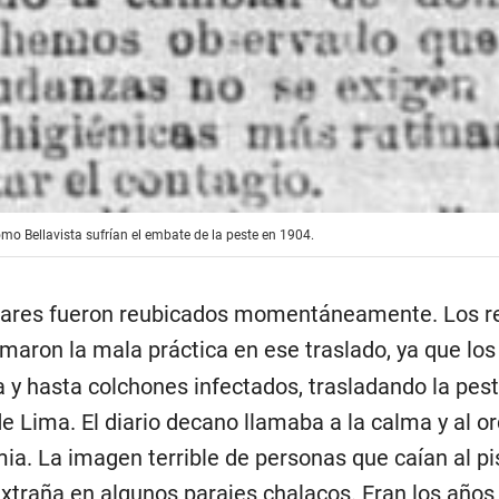
o Bellavista sufrían el embate de la peste en 1904.
 lares fueron reubicados momentáneamente. Los r
maron la mala práctica en ese traslado, ya que los
 y hasta colchones infectados, trasladando la pest
de Lima. El diario decano llamaba a la calma y al o
ia. La imagen terrible de personas que caían al pi
xtraña en algunos parajes chalacos. Eran los años