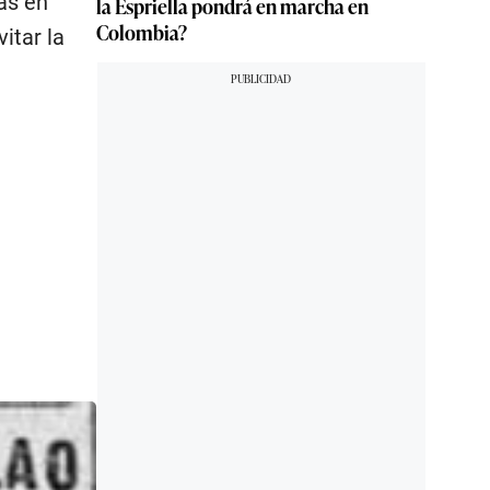
as en
la Espriella pondrá en marcha en
Colombia?
itar la