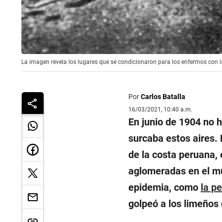
La imagen revela los lugares que se condicionaron para los enfermos con l
Por
Carlos Batalla
16/03/2021, 10:40 a.m.
En junio de 1904 no 
surcaba estos aires. 
de la costa peruana,
aglomeradas en el mu
epidemia, como
la p
golpeó a los limeños