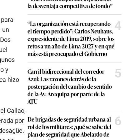
la desventaja competitiva de fondo”
 para
4
“La organización está recuperando
e un
el tiempo perdido”: Carlos Neuhaus,
expresidente de Lima 2019, sobre los
 Dos
retos a un año de Lima 2027 y en qué
uel
más está preocupado el Gobierno
gunos
5
o y
Carril bidireccional del corredor
Azul: Las razones detrás de la
ca hizo
postergación del cambio de sentido
de la Av. Arequipa por parte de la
ATU
el Callao,
6
De brigadas de seguridad urbana al
erada por
rol de los militares: ¿qué se sabe del
 desagüe.
plan de seguridad que Abelardo de