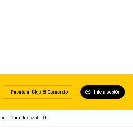
Pásate al Club El Comercio
Inicia sesión
chu
Corredor azul
Dólar
Congreso
Nasca
Acuña
Toled