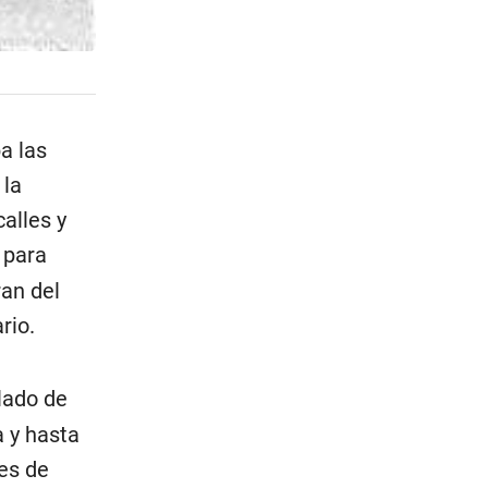
a las
 la
alles y
 para
ran del
rio.
lado de
a y hasta
es de