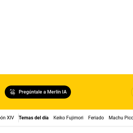
Pregúntale a Merlín IA
ón XIV
Temas del día
Keiko Fujimori
Feriado
Machu Pic