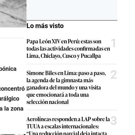
Lo más visto
1
Papa León XIV en Perú: estas son
todas las actividades confirmadas en
Lima, Chiclayo, Cusco y Pucallpa
ubónica
2
Simone Biles en Lima: paso a paso,
la agenda de la gimnasta más
ganadora del mundo y una visita
 concentró
que emocionará a toda una
urálgico
selección nacional
a la zona
3
Aerolíneas responden a LAP sobre la
TUUA a escalas internacionales:
“Una reducción parcial deja intacta