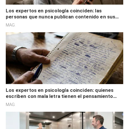
Los expertos en psicología coinciden: las
personas que nunca publican contenido en sus
redes sociales no pretenden buscar validación
MAG.
externa
Los expertos en psicología coinciden: quienes
escriben con mala letra tienen el pensamiento
acelerado y no lo hacen por desinterés
MAG.