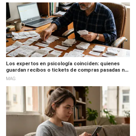
Los expertos en psicología coinciden: quienes
guardan recibos o tickets de compras pasadas no
son acumuladores, sino que tienen necesidad de
MAG.
control