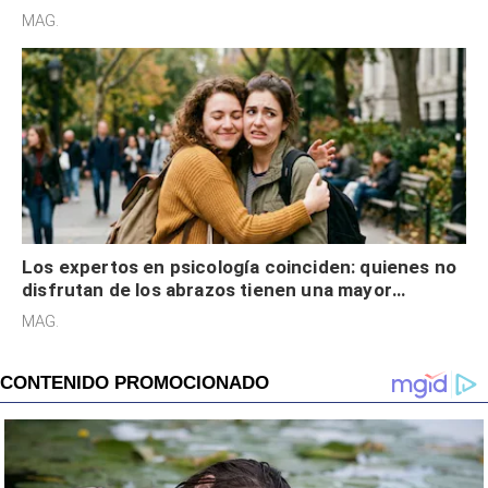
cognitiva, gratitud y no solo tienen autocontrol
MAG.
Los expertos en psicología coinciden: quienes no
disfrutan de los abrazos tienen una mayor
sensibilidad a los estímulos físicos y no es por
MAG.
desinterés