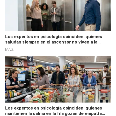
Los expertos en psicología coinciden: quienes
saludan siempre en el ascensor no viven a la
defensiva y tienen apertura social
MAG.
Los expertos en psicología coinciden: quienes
mantienen la calma en la fila gozan de empatía