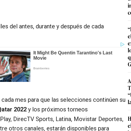
i
c
les del antes, durante y después de cada
“
e
e
l
q
G
A
T
“
 cada mes para que las selecciones continúen su
l
Qatar 2022
y los próximos torneos
H
lay, DirecTV Sports, Latina, Movistar Deportes,
e
re otros canales, estarán disponibles para