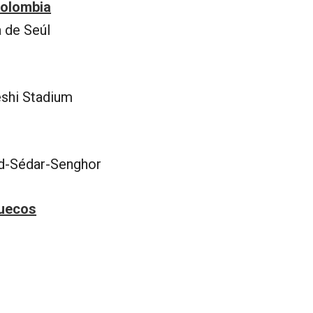
Colombia
a de Seúl
eshi Stadium
d-Sédar-Senghor
ruecos