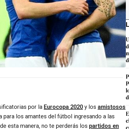
L
U
d
m
d
P
P
l
d
ificatorias por la
Eurocopa 2020
y
los
amistosos
E
 para los amantes del fútbol ingresando a las
e
 de esta manera, no te perderás los
partidos en
e