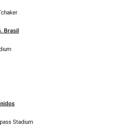
Tchaker
. Brasil
adium
a
Unidos
pass Stadium