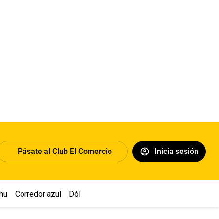
Pásate al Club El Comercio
Inicia sesión
hu
Corredor azul
Dólar
Congreso
Nasca
Acuña
Toledo