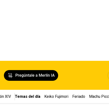
Pregúntale a Merlín IA
ón XIV
Temas del día
Keiko Fujimori
Feriado
Machu Picc