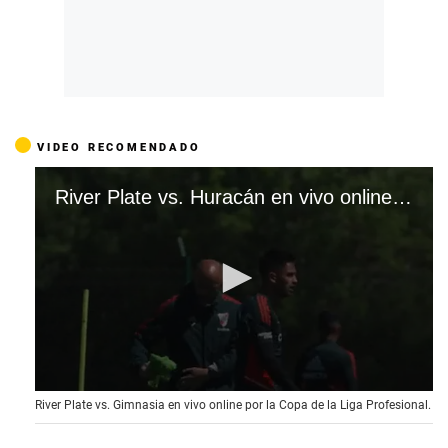
VIDEO RECOMENDADO
River Plate vs. Huracán en vivo online por la Copa de la Liga Profesional.
0
River Plate vs. Gimnasia en vivo online por la Copa de la Liga Profesional.
s
e
c