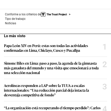
e
s
,
Conforme a los criterios de
2
1
Tipo de trabajo:
s
Noticias
e
c
o
Lo más visto
n
d
1
Papa León XIV en Perú: estas son todas las actividades
s
confirmadas en Lima, Chiclayo, Cusco y Pucallpa
2
Simone Biles en Lima: paso a paso, la agenda de la gimnasta
más ganadora del mundo y una visita que emocionará a toda
una selección nacional
3
Aerolíneas responden a LAP sobre la TUUA a escalas
internacionales: “Una reducción parcial deja intacta la
desventaja competitiva de fondo”
4
“La organización está recuperando el tiempo perdido”: Carlos