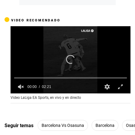
VIDEO RECOMENDADO
00:01
02:21
0
Video LaLiga EA Sports, en vivo y en directo
o
f
2
m
i
n
Seguir temas
Barcelona Vs Osasuna
Barcelona
Osa
u
t