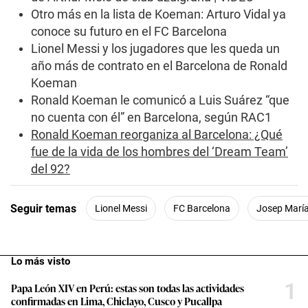
n
Otro más en la lista de Koeman: Arturo Vidal ya
u
conoce su futuro en el FC Barcelona
t
e
Lionel Messi y los jugadores que les queda un
s
,
año más de contrato en el Barcelona de Ronald
1
Koeman
2
s
Ronald Koeman le comunicó a Luis Suárez “que
e
no cuenta con él” en Barcelona, según RAC1
c
o
Ronald Koeman reorganiza al Barcelona: ¿Qué
n
fue de la vida de los hombres del ‘Dream Team’
d
s
del 92?
Seguir temas
Lionel Messi
FC Barcelona
Josep Marí
Lo más visto
1
Papa León XIV en Perú: estas son todas las actividades
confirmadas en Lima, Chiclayo, Cusco y Pucallpa