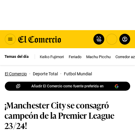
Temas del día
Keiko Fujimori
Feriado
Machu Picchu
Corredor az
El Comercio
·
Deporte Total
·
Futbol Mundial
Añadir El Comercio como fuente preferida en
¡Manchester City se consagró
campeón de la Premier League
23/24!