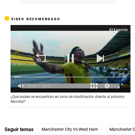
VIDEO RECOMENDADO
00:01
01:11
0
¿Qué países se encuentran en zona de clasificación directa al próximo
o
Mundial?
f
1
m
i
n
u
Seguir temas
Manchester City Vs West Ham
Manchester C
t