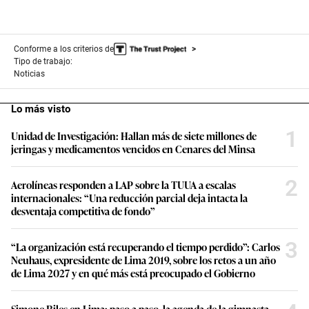
e
,
1
1
Conforme a los criterios de
s
e
Tipo de trabajo:
c
Noticias
o
n
d
Lo más visto
s
1
Unidad de Investigación: Hallan más de siete millones de
jeringas y medicamentos vencidos en Cenares del Minsa
2
Aerolíneas responden a LAP sobre la TUUA a escalas
internacionales: “Una reducción parcial deja intacta la
desventaja competitiva de fondo”
3
“La organización está recuperando el tiempo perdido”: Carlos
Neuhaus, expresidente de Lima 2019, sobre los retos a un año
de Lima 2027 y en qué más está preocupado el Gobierno
Simone Biles en Lima: paso a paso, la agenda de la gimnasta