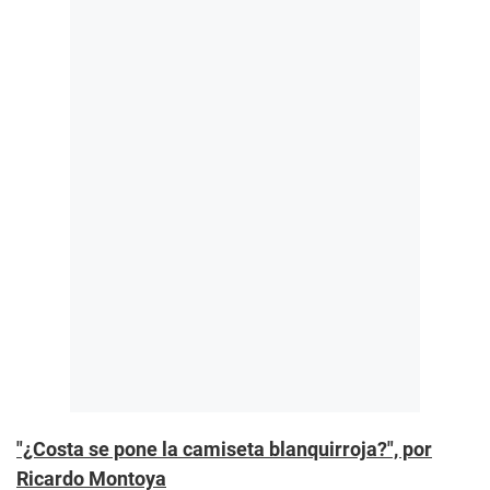
"¿Costa se pone la camiseta blanquirroja?", por
Ricardo Montoya