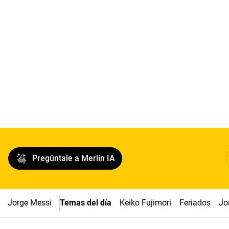
Pregúntale a Merlín IA
Jorge Messi
Temas del día
Keiko Fujimori
Feriados
Jo