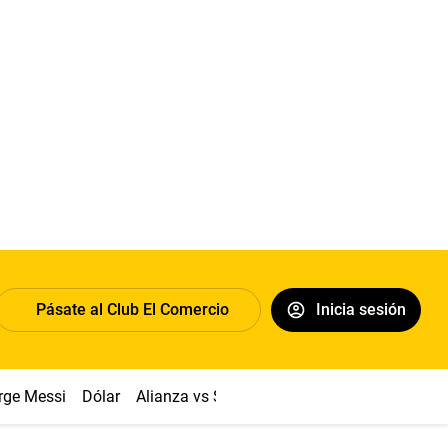
Pásate al Club El Comercio
Inicia sesión
rge Messi
Dólar
Alianza vs Sport Boys
Papa León XIV
Co