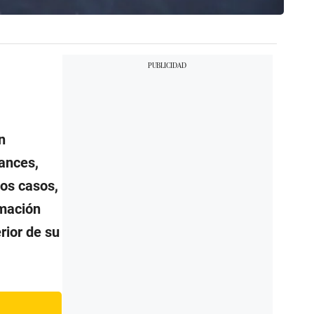
n
hances,
los casos,
rmación
rior de su