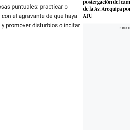
postergación del cam
osas puntuales: practicar o
de la Av. Arequipa por
ATU
a, con el agravante de que haya
 y promover disturbios o incitar