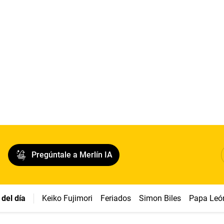
Pregúntale a Merlín IA
del día
Keiko Fujimori
Feriados
Simon Biles
Papa Leó