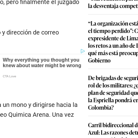
to, pero finalmente el juzgado
la desventaja compet
“La organización est
el tiempo perdido”: 
 y dirección de correo
expresidente de Lima
los retos a un año de
qué más está preocu
Gobierno
De brigadas de segur
rol de los militares: 
plan de seguridad qu
la Espriella pondrá 
 un mono y dirigirse hacia la
Colombia?
Neo Quimica Arena. Una vez
Carril bidireccional 
Azul: Las razones detr