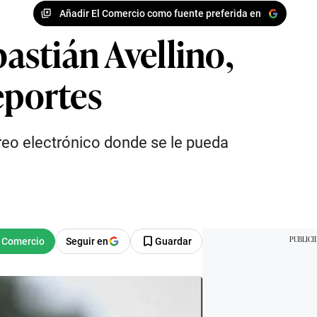
Añadir El Comercio como fuente preferida en
bastián Avellino,
eportes
rreo electrónico donde se le pueda
Seguir en
Guardar