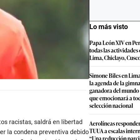
Lo más visto
Papa León XIV en Per
todas las actividades
Lima, Chiclayo, Cusc
Simone Biles en Lima
la agenda de la gimn
ganadora del mundo y
que emocionará a to
selección nacional
os racistas, saldrá en libertad
Aerolíneas responden
TUUA a escalas inter
ener la condena preventiva debido
“Una reducción parcia