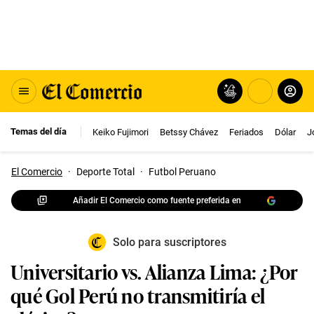
Temas del día
Keiko Fujimori
Betssy Chávez
Feriados
Dólar
J
El Comercio
·
Deporte Total
·
Futbol Peruano
Añadir El Comercio como fuente preferida en
Solo para suscriptores
Universitario vs. Alianza Lima: ¿Por
qué Gol Perú no transmitiría el