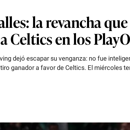
talles: la revancha qu
 a Celtics en los Play
Irving dejó escapar su venganza: no fue intelig
iro ganador a favor de Celtics. El miércoles t