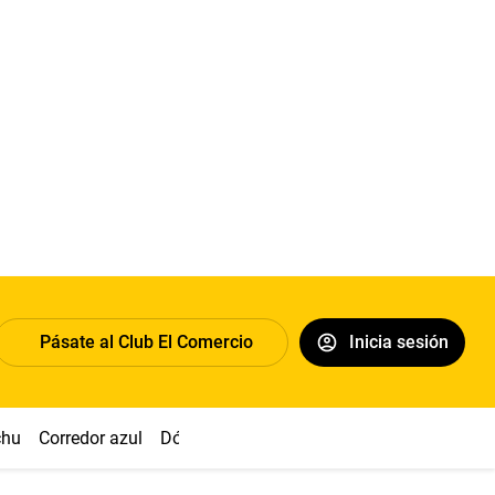
Pásate al Club El Comercio
Inicia sesión
chu
Corredor azul
Dólar
Congreso
Nasca
Acuña
Toled