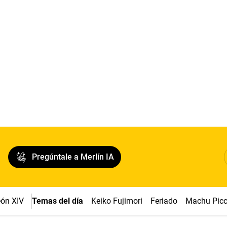
Pregúntale a Merlín IA
ón XIV
Temas del día
Keiko Fujimori
Feriado
Machu Pic