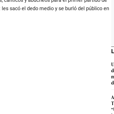
s, cánticos y abucheos para el primer partido de
 les sacó el dedo medio y se burló del público en
L
U
d
m
d
A
T
“