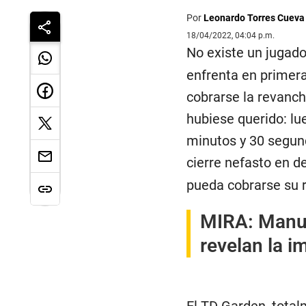
Por
Leonardo Torres Cueva
18/04/2022, 04:04 p.m.
No existe un jugad
enfrenta en primera
cobrarse la revanch
hubiese querido: lu
minutos y 30 segund
cierre nefasto en d
pueda cobrarse su r
MIRA:
Manu 
revelan la i