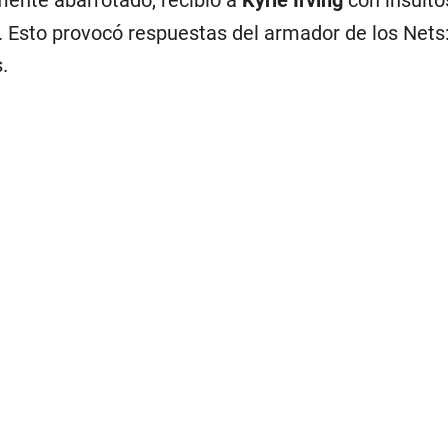
mente abarrotado, recibió a
Kyrie Irving
con insulto
s. Esto provocó respuestas del armador de los Nets:
.