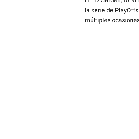
El TD Garden, total
la serie de PlayOff
múltiples ocasiones