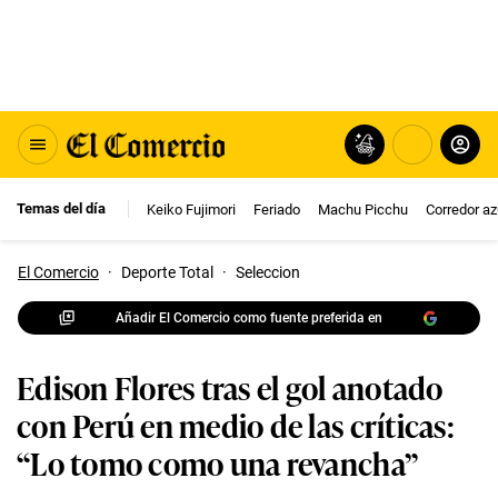
Temas del día
Keiko Fujimori
Feriado
Machu Picchu
Corredor az
El Comercio
·
Deporte Total
·
Seleccion
Añadir El Comercio como fuente preferida en
Edison Flores tras el gol anotado
con Perú en medio de las críticas:
“Lo tomo como una revancha”