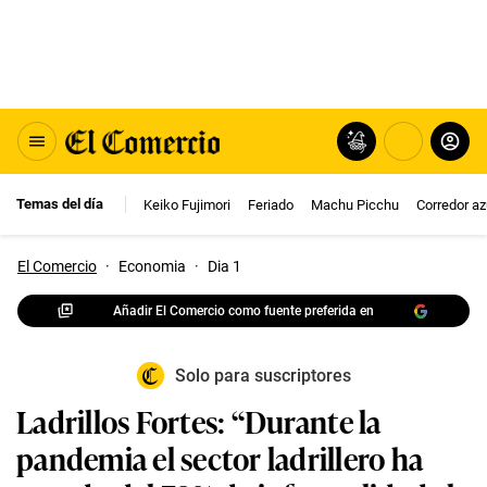
Temas del día
Keiko Fujimori
Feriado
Machu Picchu
Corredor az
El Comercio
·
Economia
·
Dia 1
Añadir El Comercio como fuente preferida en
Solo para suscriptores
Ladrillos Fortes: “Durante la
pandemia el sector ladrillero ha