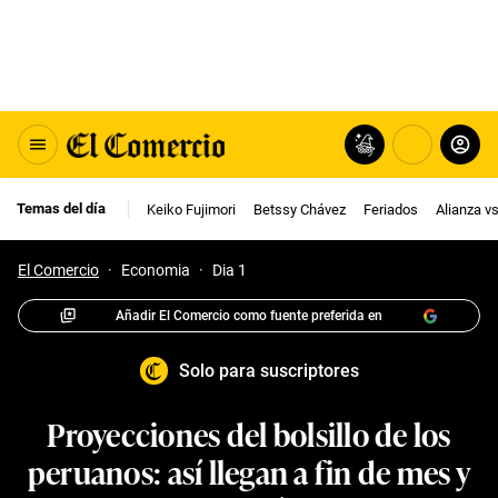
Temas del día
Keiko Fujimori
Betssy Chávez
Feriados
Alianza v
El Comercio
·
Economia
·
Dia 1
Añadir El Comercio como fuente preferida en
Solo para suscriptores
Proyecciones del bolsillo de los
peruanos: así llegan a fin de mes y