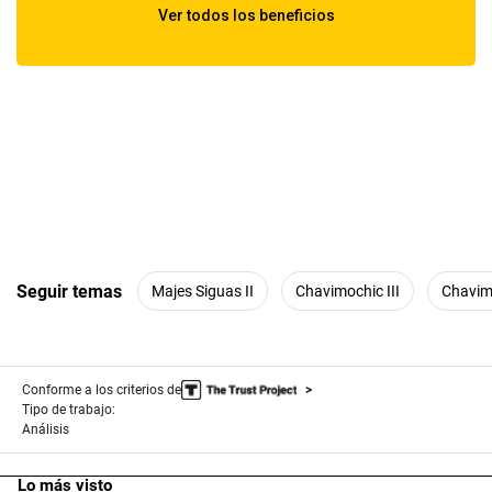
Seguir temas
Majes Siguas II
Chavimochic III
Chavim
Conforme a los criterios de
Tipo de trabajo:
Análisis
Lo más visto