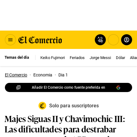
Temas del día
Keiko Fujimori
Feriados
Jorge Messi
Dólar
Ali
El Comercio
·
Economia
·
Dia 1
Añadir El Comercio como fuente preferida en
Solo para suscriptores
Majes Siguas II y Chavimochic III:
Las dificultades para destrabar