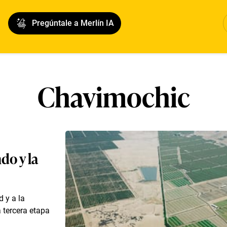
Pregúntale a Merlín IA
Chavimochic
do y la
 y a la
a tercera etapa