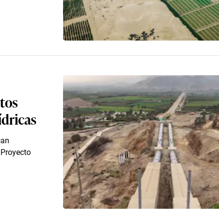
tos
ídricas
can
 Proyecto