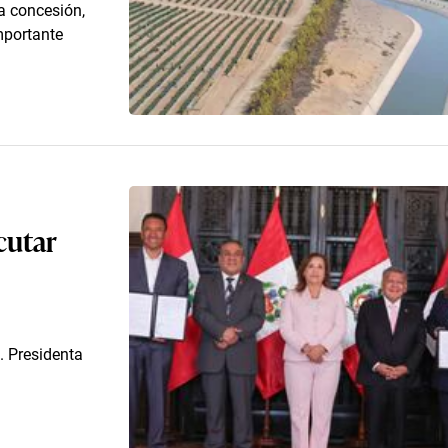
a concesión,
mportante
cutar
. Presidenta