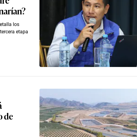
inarían?
talla los
 tercera etapa
á
o de