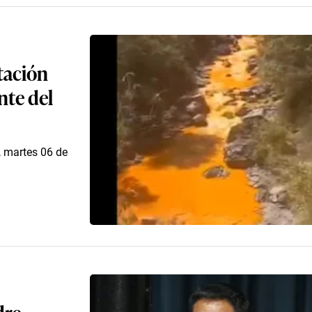
tación
nte del
, martes 06 de
dre