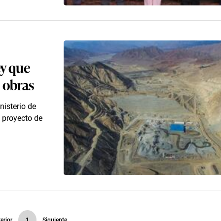
y que
 obras
nisterio de
l proyecto de
erior
1
Siguiente