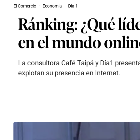
El Comercio
·
Economia
·
Dia 1
Ránking: ¿Qué líd
en el mundo onlin
La consultora Café Taipá y Día1 presenta
explotan su presencia en Internet.