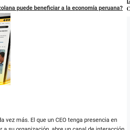
l
olana puede beneficiar a la economía peruana?
C
a vez más. El que un CEO tenga presencia en
a su organización, abre un canal de interacción,