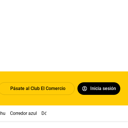
Pásate al Club El Comercio
Inicia sesión
chu
Corredor azul
Dólar
Congreso
Nasca
Acuña
Toled