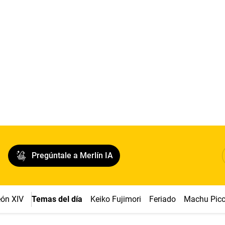
Pregúntale a Merlín IA
ón XIV
Temas del día
Keiko Fujimori
Feriado
Machu Pic