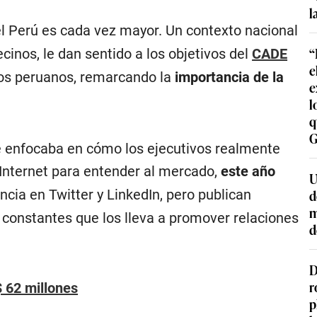
l
 el Perú es cada vez mayor. Un contexto nacional
“
ecinos, le dan sentido a los objetivos del
CADE
e
los peruanos, remarcando la
importancia de la
e
l
q
G
se enfocaba en cómo los ejecutivos realmente
 Internet para entender al mercado,
este año
U
ncia en Twitter y LinkedIn, pero publican
d
m
 constantes que los lleva a promover relaciones
d
D
r
 62 millones
p