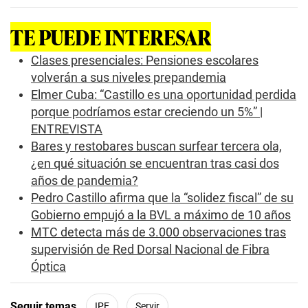
n
d
s
TE PUEDE INTERESAR
o
f
3
Clases presenciales: Pensiones escolares
m
volverán a sus niveles prepandemia
i
n
Elmer Cuba: “Castillo es una oportunidad perdida
u
porque podríamos estar creciendo un 5%” |
t
e
ENTREVISTA
s
,
Bares y restobares buscan surfear tercera ola,
1
¿en qué situación se encuentran tras casi dos
s
e
años de pandemia?
c
Pedro Castillo afirma que la “solidez fiscal” de su
o
n
Gobierno empujó a la BVL a máximo de 10 años
d
MTC detecta más de 3.000 observaciones tras
supervisión de Red Dorsal Nacional de Fibra
Óptica
Seguir temas
IPE
Servir