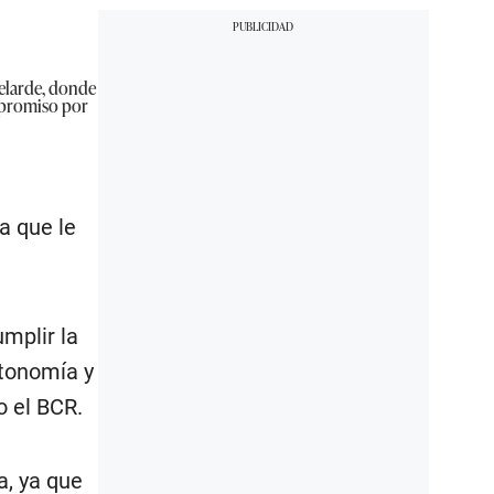
Velarde, donde
ompromiso por
a que le
mplir la
utonomía y
 el BCR.
a, ya que