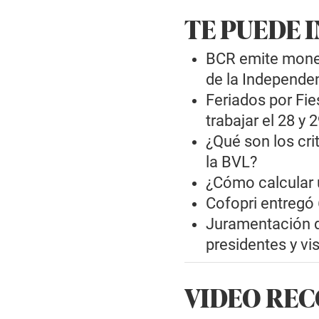
TE PUEDE 
BCR emite moned
de la Independe
Feriados por Fie
trabajar el 28 y 2
¿Qué son los cri
la BVL?
¿Cómo calcular 
Cofopri entregó 
Juramentación de
presidentes y vis
VIDEO RE