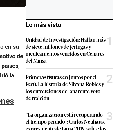
Lo más visto
1
Unidad de Investigación: Hallan más
de siete millones de jeringas y
vo en su
medicamentos vencidos en Cenares
motivo de
del Minsa
 países,
2
rió la
Primeras fisuras en Juntos por el
Perú: La historia de Silvana Robles y
los entretelones del aparente voto
de traición
ones
3
“La organización está recuperando
el tiempo perdido”: Carlos Neuhaus,
expresidente de Lima 2019, sobre los