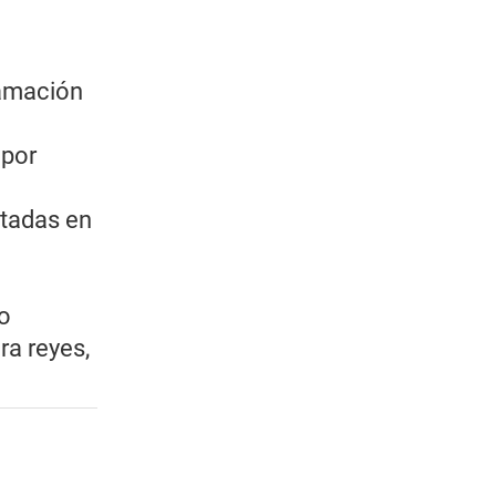
lamación
 por
stadas en
ño
ra reyes,