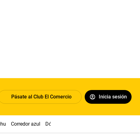
Pásate al Club El Comercio
Inicia sesión
chu
Corredor azul
Dólar
Congreso
Nasca
Acuña
Toled