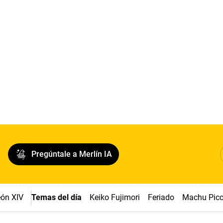
Pregúntale a Merlín IA
ón XIV
Temas del día
Keiko Fujimori
Feriado
Machu Pic