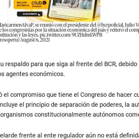
aricarmenAlvaP
, se reunió con el presidente del
@bcrpoficial
, Julio 
 los congresistas por la situación económica del país y reiteró el c
titución y las leyes.
pic.twitter.com/9UZHdmLWPB
resoperu)
August 6, 2021
 respaldo para que siga al frente del BCR, debido 
 los agentes económicos.
eró el compromiso que tiene el Congreso de hacer cu
 incluye el principio de separación de poderes, la a
de organismos constitucionalmente autónomos como
larde frente al ente regulador aún no está definid