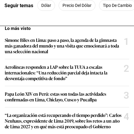
1
Seguir temas
Dólar
Precio Del Dólar
Tipo De Cambio
m
i
n
u
t
Lo más visto
e
,
1
Simone Biles en Lima: paso a paso, la agenda de la gimnasta
5
más ganadora del mundo y una visita que emocionará a toda
9
una selección nacional
s
e
c
2
o
Aerolíneas responden a LAP sobre la TUUA a escalas
n
internacionales: “Una reducción parcial deja intacta la
d
desventaja competitiva de fondo”
s
3
Papa León XIV en Perú: estas son todas las actividades
confirmadas en Lima, Chiclayo, Cusco y Pucallpa
4
“La organización está recuperando el tiempo perdido”: Carlos
Neuhaus, expresidente de Lima 2019, sobre los retos a un año
de Lima 2027 y en qué más está preocupado el Gobierno