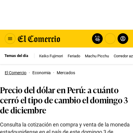
Temas del día
Keiko Fujimori
Feriado
Machu Picchu
Corredor az
El Comercio
·
Economia
·
Mercados
Precio del dólar en Perú: a cuánto
cerró el tipo de cambio el domingo 3
de diciembre
Consulta la cotización en compra y venta de la moneda
estadounidense en el país de este domingo 3 de