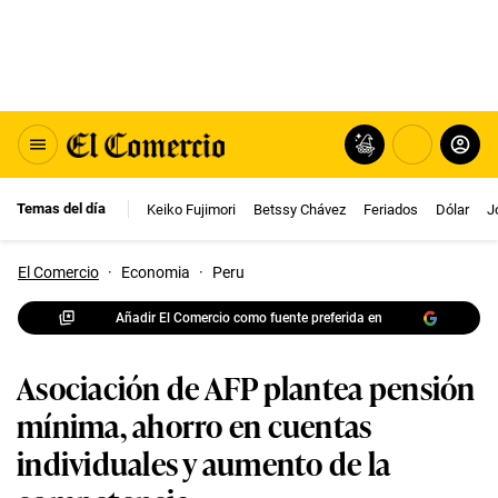
Temas del día
Keiko Fujimori
Betssy Chávez
Feriados
Dólar
J
El Comercio
·
Economia
·
Peru
Añadir El Comercio como fuente preferida en
Asociación de AFP plantea pensión
mínima, ahorro en cuentas
individuales y aumento de la