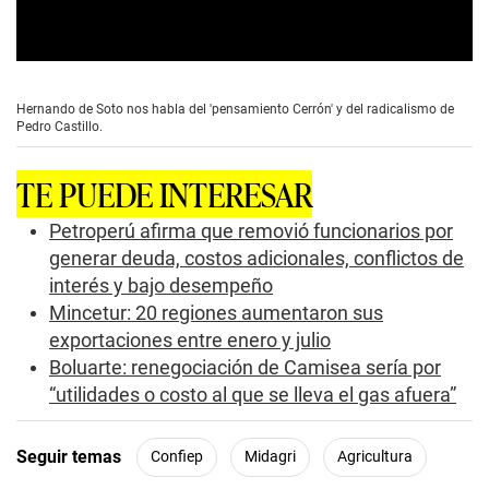
0
s
e
Hernando de Soto nos habla del 'pensamiento Cerrón' y del radicalismo de
c
Pedro Castillo.
o
n
d
TE PUEDE INTERESAR
s
o
f
Petroperú afirma que removió funcionarios por
1
generar deuda, costos adicionales, conflictos de
0
m
interés y bajo desempeño
i
Mincetur: 20 regiones aumentaron sus
n
u
exportaciones entre enero y julio
t
e
Boluarte: renegociación de Camisea sería por
s
“utilidades o costo al que se lleva el gas afuera”
,
3
3
s
Seguir temas
Confiep
Midagri
Agricultura
e
c