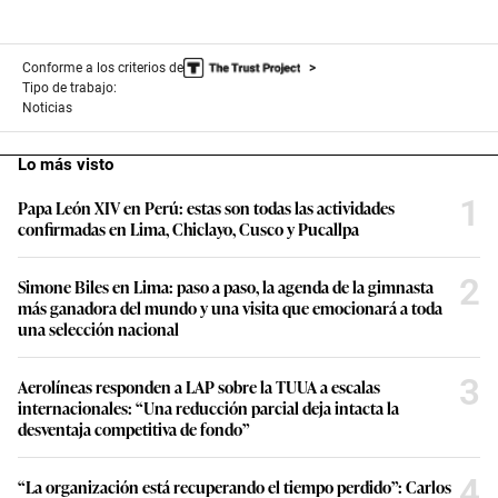
o
n
d
s
Conforme a los criterios de
Tipo de trabajo:
Noticias
Lo más visto
1
Papa León XIV en Perú: estas son todas las actividades
confirmadas en Lima, Chiclayo, Cusco y Pucallpa
2
Simone Biles en Lima: paso a paso, la agenda de la gimnasta
más ganadora del mundo y una visita que emocionará a toda
una selección nacional
3
Aerolíneas responden a LAP sobre la TUUA a escalas
internacionales: “Una reducción parcial deja intacta la
desventaja competitiva de fondo”
4
“La organización está recuperando el tiempo perdido”: Carlos