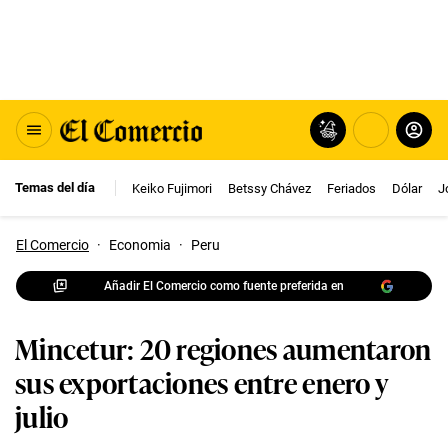
Temas del día
Keiko Fujimori
Betssy Chávez
Feriados
Dólar
J
El Comercio
·
Economia
·
Peru
Añadir El Comercio como fuente preferida en
Mincetur: 20 regiones aumentaron
sus exportaciones entre enero y
julio