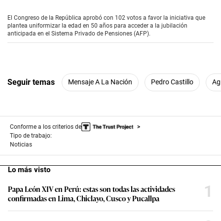
s
e
El Congreso de la República aprobó con 102 votos a favor la iniciativa que
c
plantea uniformizar la edad en 50 años para acceder a la jubilación
o
anticipada en el Sistema Privado de Pensiones (AFP).
n
d
s
o
f
4
Seguir temas
Mensaje A La Nación
Pedro Castillo
Ag
m
i
n
u
t
e
Conforme a los criterios de
s
Tipo de trabajo:
,
Noticias
3
1
s
Lo más visto
e
c
1
Papa León XIV en Perú: estas son todas las actividades
o
n
confirmadas en Lima, Chiclayo, Cusco y Pucallpa
d
s