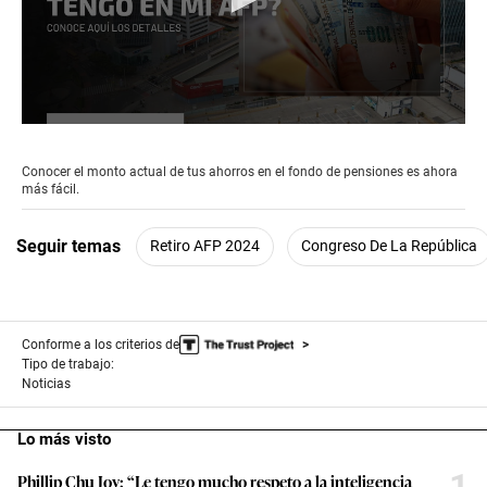
0
seconds
of
Conocer el monto actual de tus ahorros en el fondo de pensiones es ahora
2
más fácil.
minutes,
56
seconds
Seguir temas
Retiro AFP 2024
Congreso De La República
Conforme a los criterios de
Tipo de trabajo:
Noticias
Lo más visto
1
Phillip Chu Joy: “Le tengo mucho respeto a la inteligencia