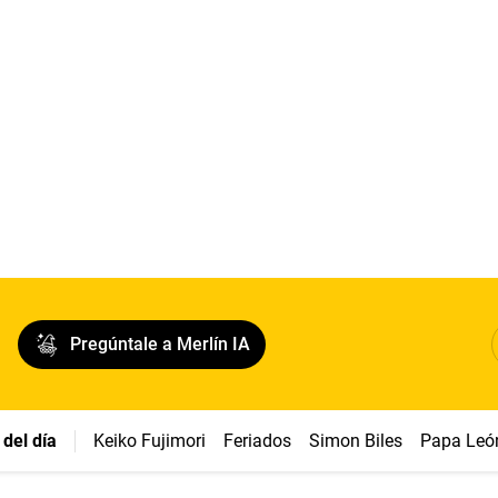
Pregúntale a Merlín IA
del día
Keiko Fujimori
Feriados
Simon Biles
Papa Leó