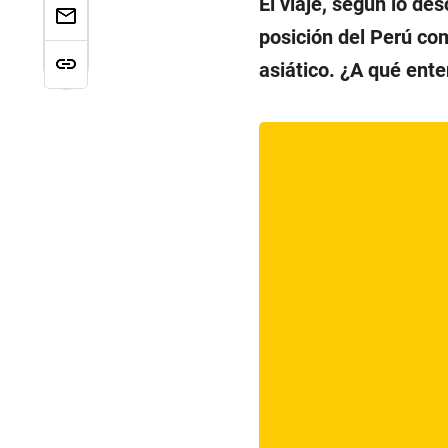
El viaje, según lo des
posición del Perú com
asiático. ¿A qué ente