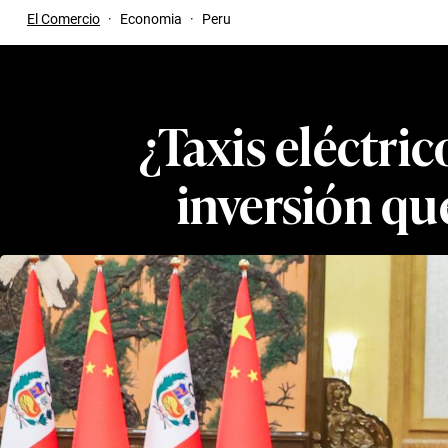
El Comercio
·
Economia
·
Peru
¿Taxis eléctri
inversión qu