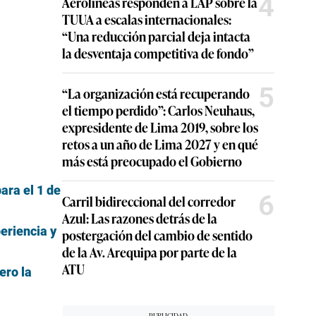
4
Aerolíneas responden a LAP sobre la
TUUA a escalas internacionales:
“Una reducción parcial deja intacta
la desventaja competitiva de fondo”
5
“La organización está recuperando
el tiempo perdido”: Carlos Neuhaus,
expresidente de Lima 2019, sobre los
retos a un año de Lima 2027 y en qué
más está preocupado el Gobierno
ara el 1 de
6
Carril bidireccional del corredor
Azul: Las razones detrás de la
eriencia y
postergación del cambio de sentido
de la Av. Arequipa por parte de la
ATU
ero la