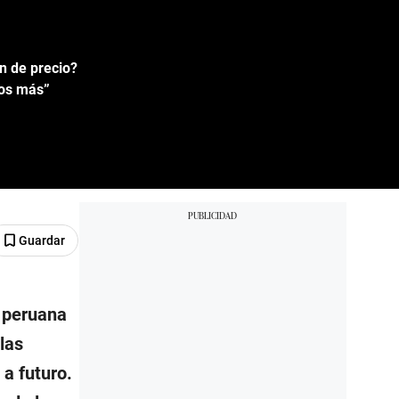
n de precio?
tos más”
Guardar
a peruana
las
a futuro.